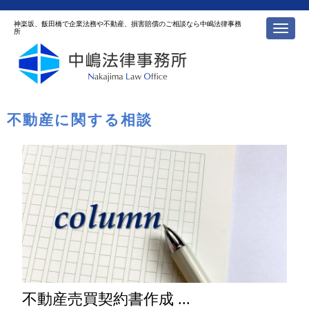
神楽坂、飯田橋で企業法務や不動産、損害賠償のご相談なら中嶋法律事務
N
所
a
v
i
g
a
t
i
o
不動産に関する相談
n
不動産売買契約書作成 ...